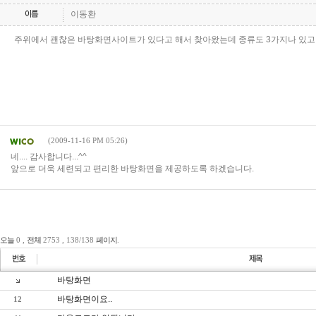
이동환
주위에서 괜찮은 바탕화면사이트가 있다고 해서 찾아왔는데 종류도 3가지나 있고 다
게임순위
커뮤니티
이용안내
제안/제휴
1:1문의
(2009-11-16 PM 05:26)
네.... 감사합니다...^^
앞으로 더욱 세련되고 편리한 바탕화면을 제공하도록 하겠습니다.
오늘
0 ,
전체
2753 , 138/138
페이지
.
바탕화면
바탕화면이요..
12