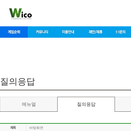
컨
텐
츠
바
로
가
기
컨텐츠 영역
질의응답
메뉴얼
질의응답
바탕화면