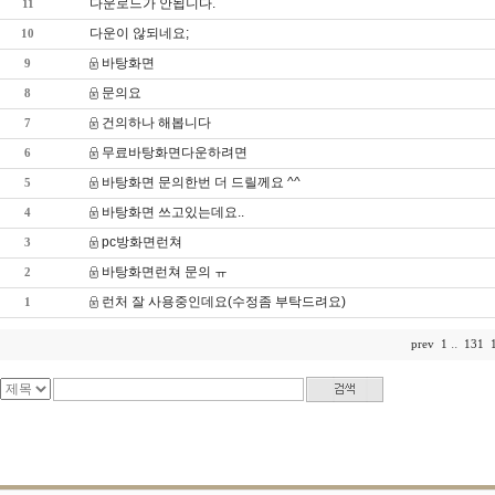
다운로드가 안됩니다.
11
다운이 않되네요;
10
바탕화면
9
문의요
8
건의하나 해봅니다
7
무료바탕화면다운하려면
6
바탕화면 문의한번 더 드릴께요 ^^
5
바탕화면 쓰고있는데요..
4
pc방화면런쳐
3
바탕화면런쳐 문의 ㅠ
2
런처 잘 사용중인데요(수정좀 부탁드려요)
1
..
131
prev
1