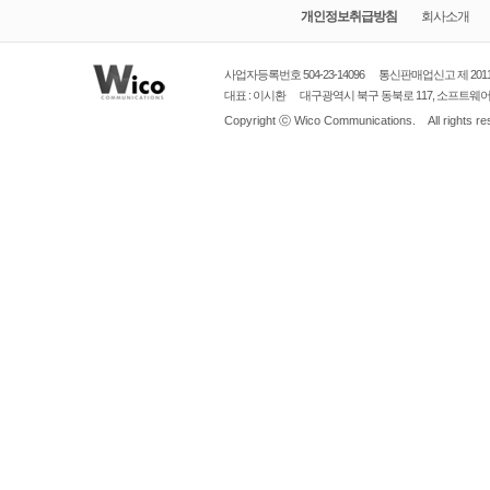
개인정보취급방침
회사소개
사업자등록번호 504-23-14096
통신판매업신고
제 20
대표 : 이시환
대구광역시
북구 동북로 117, 소프트웨어벤처
Copyright ⓒ
Wico Communications.
All rights r