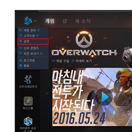
게임순위
커뮤니티
이용안내
제안/제휴
1:1문의