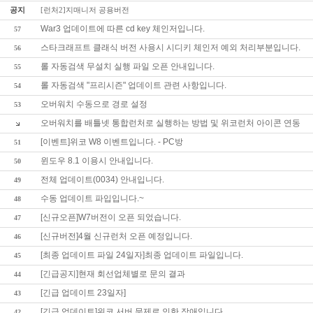
공지
[런처2]지매니저 공용버전
War3 업데이트에 따른 cd key 체인저입니다.
57
스타크래프트 클래식 버전 사용시 시디키 체인저 예외 처리부분입니다.
56
롤 자동검색 무설치 실행 파일 오픈 안내입니다.
55
롤 자동검색 "프리시즌" 업데이트 관련 사항입니다.
54
오버워치 수동으로 경로 설정
53
오버워치를 배틀넷 통합런처로 실행하는 방법 및 위코런처 아이콘 연동
[이벤트]위코 W8 이벤트입니다. - PC방
51
윈도우 8.1 이용시 안내입니다.
50
전체 업데이트(0034) 안내입니다.
49
수동 업데이트 파입입니다.~
48
[신규오픈]W7버전이 오픈 되었습니다.
47
[신규버전]4월 신규런처 오픈 예정입니다.
46
[최종 업데이트 파일 24일자]최종 업데이트 파일입니다.
45
[긴급공지]현재 회선업체별로 문의 결과
44
[긴급 업데이트 23일자]
43
[긴급 업데이트]위코 서버 문제로 인한 장애입니다.
42